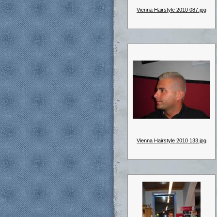
Vienna Hairstyle 2010 087.jpg
Vienna Hairstyle 2010 133.jpg