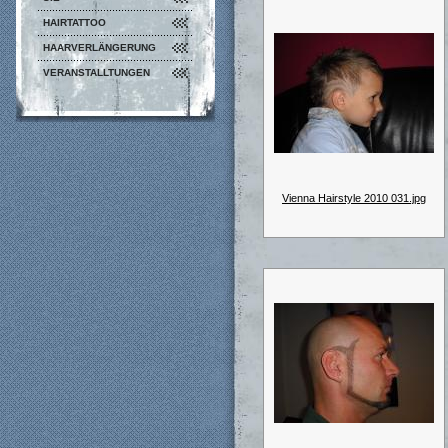
HAIRTATTOO
HAARVERLÄNGERUNG
VERANSTALLTUNGEN
Vienna Hairstyle 2010 031.jpg