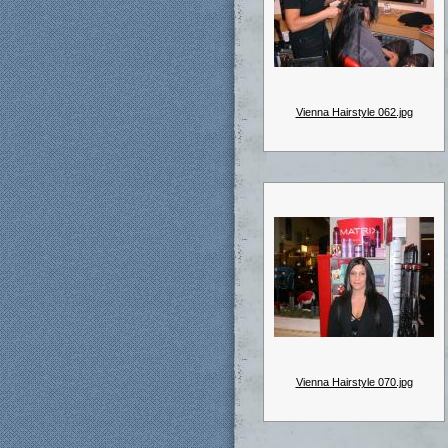
Vienna Hairstyle 062.jpg
Vienna Hairstyle 070.jpg