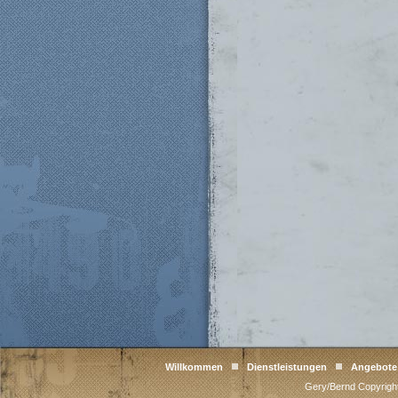
Willkommen
Dienstleistungen
Angebote
Gery/Bernd Copyright