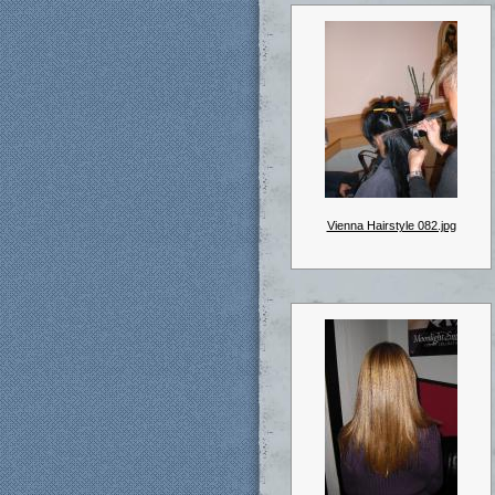
Vienna Hairstyle 082.jpg