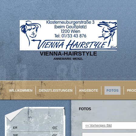
VIENNA-HAIRSTYLE
ANNEMARIE WENZL
WILLKOMMEN
DIENSTLEISTUNGEN
ANGEBOTE
FOTOS
PRO
FOTOS
<< Vorheriges Bild
ER
SIE