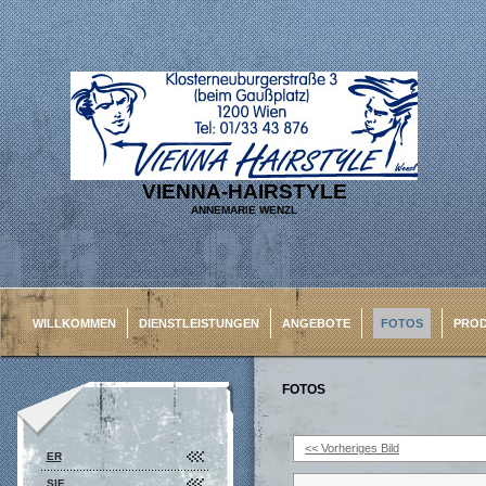
VIENNA-HAIRSTYLE
ANNEMARIE WENZL
WILLKOMMEN
DIENSTLEISTUNGEN
ANGEBOTE
FOTOS
PRO
FOTOS
<< Vorheriges Bild
ER
SIE