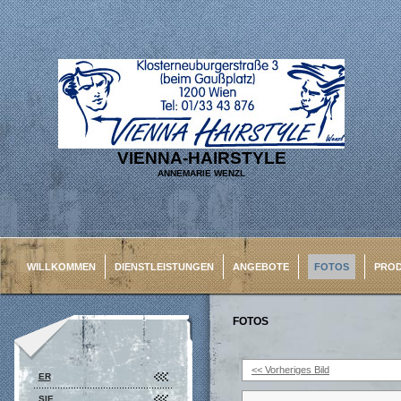
VIENNA-HAIRSTYLE
ANNEMARIE WENZL
WILLKOMMEN
DIENSTLEISTUNGEN
ANGEBOTE
FOTOS
PRO
FOTOS
<< Vorheriges Bild
ER
SIE