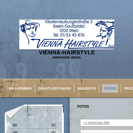
VIENNA-HAIRSTYLE
ANNEMARIE WENZL
WILLKOMMEN
DIENSTLEISTUNGEN
ANGEBOTE
FOTOS
PRO
FOTOS
<< Vorheriges Bild
ER
SIE